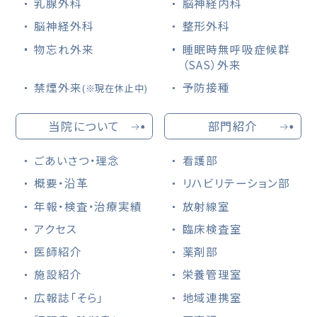
乳腺外科
脳神経内科
脳神経外科
整形外科
物忘れ外来
睡眠時無呼吸症候群
（SAS）外来
禁煙外来
予防接種
(※現在休止中)
当院について
部門紹介
ごあいさつ・理念
看護部
概要・沿革
リハビリテーション部
年報・検査・治療実績
放射線室
アクセス
臨床検査室
医師紹介
薬剤部
施設紹介
栄養管理室
広報誌「そら」
地域連携室