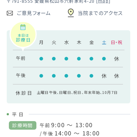
〒791-8555
愛媛県松山市六軒家町4-20
[
map
]
ご意見フォーム
当院までのアクセス
本日は
診療日
月
火
水
木
金
土
日・祝
午前
休
●
●
●
●
●
●
午後
休
休
●
●
●
●
●
休診日
土曜日午後、日曜日、祝日、年末年始、10月7日
平
日
9:00 ～ 13:00
診療時間
午前
14:00 ～ 18:00
/ 午後