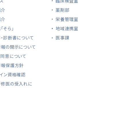
ス
臨床検査室
紹介
薬剤部
紹介
栄養管理室
「そら」
地域連携室
・診断書に
ついて
医事課
情報の開示に
ついて
と同意について
情報保護方針
イン資格確認
研修医の受入れに