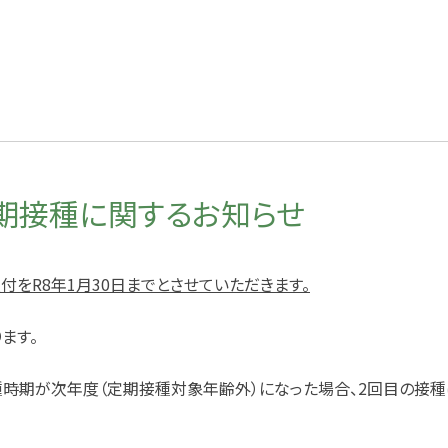
期接種に関するお知らせ
受付を
R8
年
1
月
30
日までとさせていただきます。
ます。
時期が次年度（定期接種対象年齢外）になった場合、
2
回目の接種