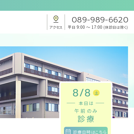
089-989-6620
9:00 ～ 17:00
アクセス
平日
(休診日は除く)
8
/
8
土
本日は
午前のみ
診療
診療日時
はこちら