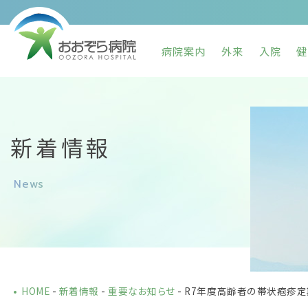
病院案内
外来
入院
健
新着情報
News
HOME
-
新着情報
-
重要なお知らせ
-
R7年度高齢者の帯状疱疹定