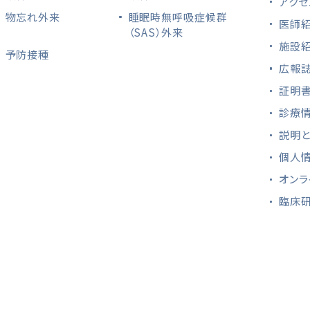
アクセ
物忘れ外来
睡眠時無呼吸症候群
医師
（SAS）外来
施設
予防接種
広報誌
証明書
診療
説明
個人
オンラ
臨床
ついて