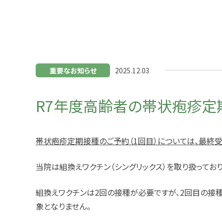
重要なお知らせ
2025.12.03
R7年度高齢者の帯状疱疹定
帯状疱疹定期接種のご予約（
1
回目）については、最終
当院は組換えワクチン（シングリックス）を取り扱っており
組換えワクチンは
2
回の接種が必要ですが、
2
回目の接種
象となりません。