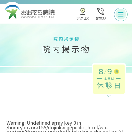
お電話
アクセス
院内掲示物
院内掲示物
8
/
9
日
本日は
休診日
Warning
: Undefined array key 0 in
/home/oozora155/dojinkai.jp/public_html/wp-