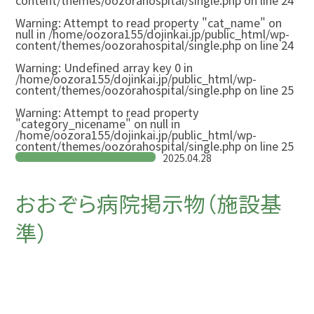
content/themes/oozorahospital/single.php
on line
24
Warning
: Attempt to read property "cat_name" on
null in
/home/oozora155/dojinkai.jp/public_html/wp-
content/themes/oozorahospital/single.php
on line
24
Warning
: Undefined array key 0 in
/home/oozora155/dojinkai.jp/public_html/wp-
content/themes/oozorahospital/single.php
on line
25
Warning
: Attempt to read property
"category_nicename" on null in
/home/oozora155/dojinkai.jp/public_html/wp-
content/themes/oozorahospital/single.php
on line
25
2025.04.28
おおぞら病院掲示物（施設基
準）