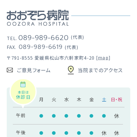
089-989-6620
(代表)
TEL.
089-989-6619
FAX.
(代表)
〒791-8555
愛媛県松山市六軒家町4-20
[
map
]
ご意見フォーム
当院までのアクセス
本日は
休診日
月
火
水
木
金
土
日・祝
午前
休
●
●
●
●
●
●
午後
休
休
●
●
●
●
●