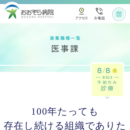
お電話
アクセス
募集職種一覧
医事課
8
/
8
土
本日は
午前のみ
診療
100年たっても
存在し続ける組織でありた