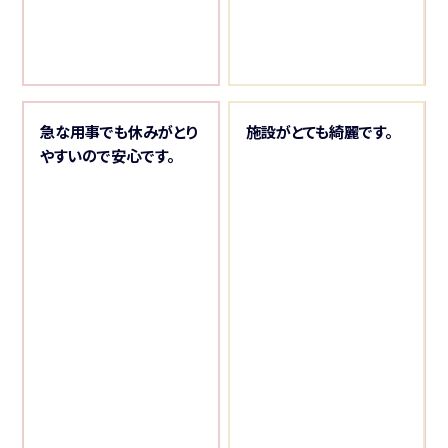
新
急な用事でも休みがとり
施設がとても綺麗です。
の
やすいので安心です。
ら
の