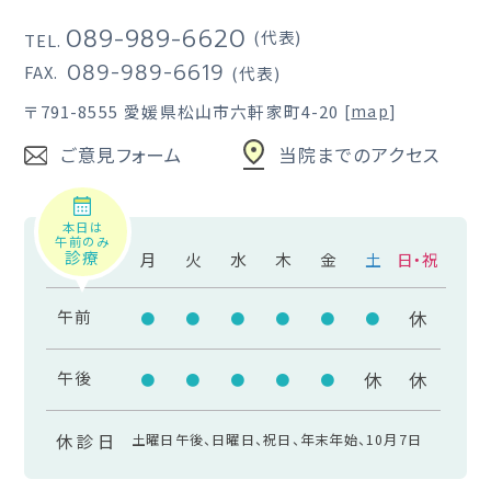
089-989-6620
(代表)
TEL.
089-989-6619
FAX.
(代表)
〒791-8555
愛媛県松山市六軒家町4-20
[
map
]
ご意見フォーム
当院までのアクセス
本日は
午前のみ
診療
月
火
水
木
金
土
日・祝
午前
休
●
●
●
●
●
●
午後
休
休
●
●
●
●
●
休診日
土曜日午後、日曜日、祝日、年末年始、10月7日