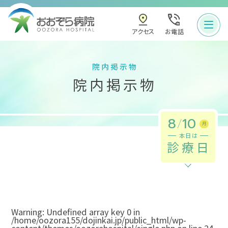
お電話
アクセス
院内掲示物
院内掲示物
8
/
10
月
本日は
診療日
Warning
: Undefined array key 0 in
/home/oozora155/dojinkai.jp/public_html/wp-