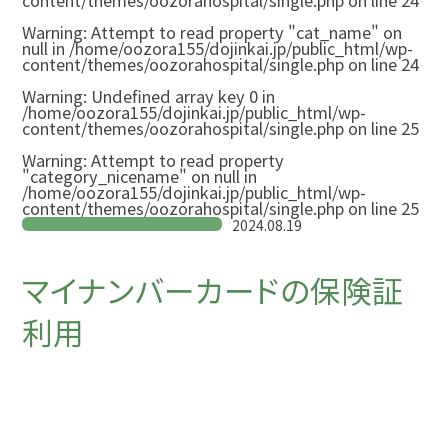
content/themes/oozorahospital/single.php
on line
24
Warning
: Attempt to read property "cat_name" on
null in
/home/oozora155/dojinkai.jp/public_html/wp-
content/themes/oozorahospital/single.php
on line
24
Warning
: Undefined array key 0 in
/home/oozora155/dojinkai.jp/public_html/wp-
content/themes/oozorahospital/single.php
on line
25
Warning
: Attempt to read property
"category_nicename" on null in
/home/oozora155/dojinkai.jp/public_html/wp-
content/themes/oozorahospital/single.php
on line
25
2024.08.19
マイナンバーカードの保険証
利用