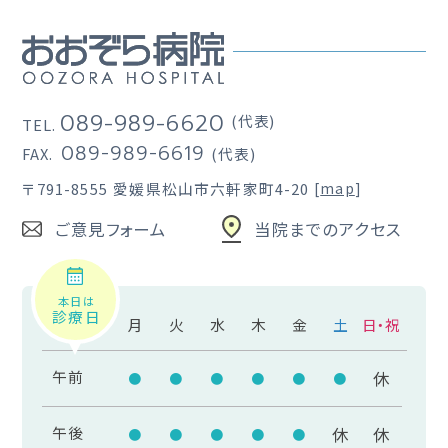
089-989-6620
(代表)
TEL.
089-989-6619
FAX.
(代表)
〒791-8555
愛媛県松山市六軒家町4-20
[
map
]
ご意見フォーム
当院までのアクセス
本日は
診療日
月
火
水
木
金
土
日・祝
午前
休
●
●
●
●
●
●
午後
休
休
●
●
●
●
●