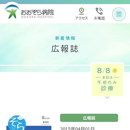
お電話
アクセス
新着情報
広報誌
8
/
8
土
本日は
午前のみ
診療
広報誌
2015年04月01日